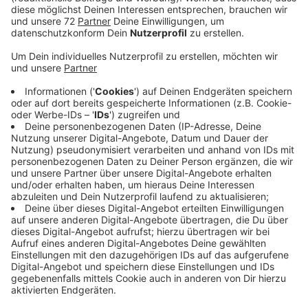
Anzeige
Um zu wissen, an welchen Stellschrauben die Planer
drehen müssen, will die Gemeinde zunächst eine
Bestandsaufnahme machen. Die Gemeinde hatte
schon bei Unternehmen nachgehakt, wie es bei ihnen
mit der Mobilität so klappt. Jetzt sind alle Menschen,
die in den drei Ortsteilen leben, dran. Wie sind Sie
unterwegs? Zu Fuß? Per Rad, Auto oder Bus und
Bahn? Und was könnte Wege erleichtern? Lösungen
gibt es viele. Fahrradschnellstraßen sind ein Beispiel
oder eine bessere Anbindung von Bussen an Bahnhöfe.
Ein neuer Radweg von Herbern zum Bahnhof Mersch
gleich hinter der Kreisgrenze ist bereits ein erster
guter Schritt in Richtung verbesserte Mobilität.
Mal schauen, was die Umfrage für Ergebnisse bringt.