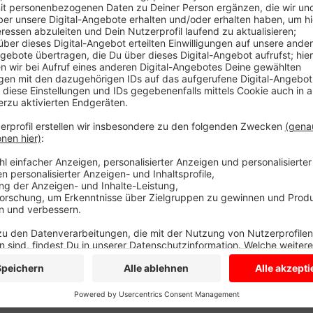
In den Startlöchern steht jetzt ein Projekt für inse
sollen künftig in einem Beet am Friedhof blühen. Und
Kindergartens sollen Bienen, Schmetterlinge und Hum
finden. Das Bauhof-Team legt die Beete an. Ehrenamt
ein Projekt der Vorgartengruppe des Klimaforums. Di
regionale blühende Pflanzen auf öffentlichen Flächen 
geben, wie jeder zuhause den Garten oder Balkon ins
weitere Arbeitsgruppe des Klimaforums will Plastikmü
Wettbewerb dazu vor. Er startet im September. All
stellen sich auf einer neuen Internetseite vor und z
Anzeige