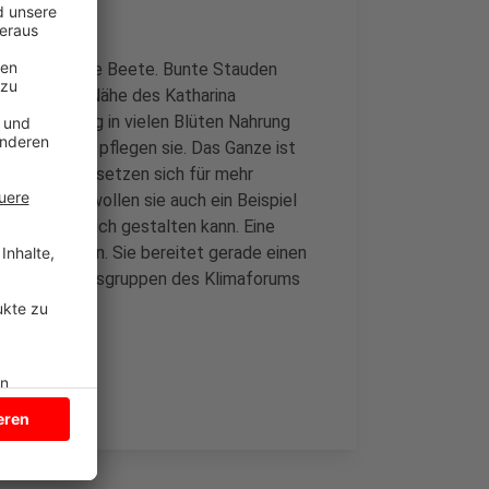
ktenfreundliche Beete. Bunte Stauden
 auch in der Nähe des Katharina
meln künftig in vielen Blüten Nahrung
liche Paten pflegen sie. Das Ganze ist
e Mitglieder setzen sich für mehr
ein. Damit wollen sie auch ein Beispiel
ektenfreundlich gestalten kann. Eine
ll reduzieren. Sie bereitet gerade einen
e sechs Arbeitsgruppen des Klimaforums
war
HIER
.