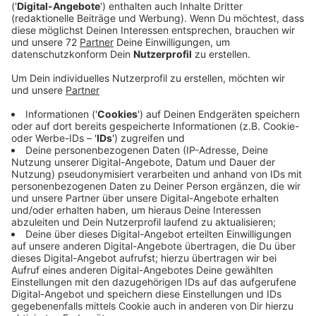
Anzeige
Es fehlen nur noch rund 6000 Euro, um alle 17
eingereichten Projekte in Ascheberg, Herbern und
Davensberg fördern zu können. Macht noch mit zu
Gunsten unserer Kinder und der heimischen Vereine,
jeder Euro zählt!
Ein starkes Kinderprojekt eingereicht haben: Der
Tennisclub Ascheberg, der Förderverein der
Grundschule St. Lambertus, das Jugendrotkreuz
Herbern, die ÜBM/Bunte Mitte, der Golfclub
Wasserschloss Westerwinkel, der RFV St. Hubertus
Ascheberg, die Marienschule Herbern, die
evangelische Mirjam-Kita, der RFV „von Nagel“
Herbern, der St. Katharina Kindergarten, der SV Davaria
Davensberg, die Kita Grashüpfer, der Spielmannszug