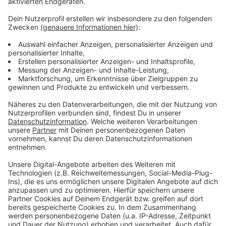
Herbern und die Blaskapelle Schwartländer, die DRK
Kita Bügelkamp, der SV Herbern, der Förderverein „Die
kleine Raupe e.V.“ und der TuS Ascheberg. Die Aktion
läuft noch bis Ende Januar.
Alle Projekte werden im Detail
HIER
vorgestellt.
Das Spendenkonto bei der Volksbank Ascheberg:
IBAN DE 94 40069601 001 10040 10
Anzeige