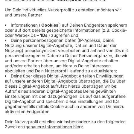
Die Gemeinde lässt das Grundstück als neues Bauland
vorbereiten. Die Rodungsarbeiten sind nur jetzt im
Winter möglich, weil dann keine Vögel in den Bäumen
und Büschen brüten. Bis die ersten Häuslebauer auf
dem Land loslegen können, dauert es noch. Die
Gemeinde muss das Gebiet noch an die Kanalisation
anschließen und Leitungen verlegen. Das plant sie
Ende des Jahres. Bei Interesse an einem
Baugrundstück in dem Bereich können Sie sich aber
schon jetzt bei der Gemeinde melden. Kreisweit gibt
es eine große Nachfrage nach Bauland - häufig gibt es
Wartelisten.
Anzeige