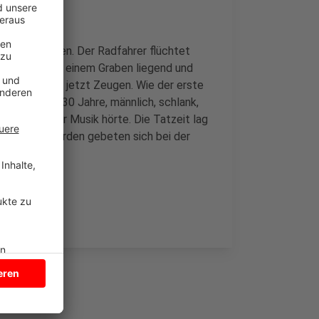
rückzukommen. Der Radfahrer flüchtet
Zeit später in einem Graben liegend und
 gegen 22 Uhr jetzt Zeugen. Wie der erste
eibung: 20-30 Jahre, männlich, schlank,
t, auf dem er Musik hörte. Die Tatzeit lag
r. Zeugen werden gebeten sich bei der