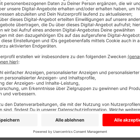
Anzeige
Um kurz danach mit einem weiteren Unbekannten zu
vom Tankstellengelände. Ein Zeuge findet ihn kurze 
ruft die Polizei. Die sucht nach diesem Raubüberfall
unbekannte Tatverdächtige aussieht: Personenbeschr
Osteuropäer, führte einen Bluetooth-Lautsprecher mi
am Donnerstag (22.06.) zwischen 22.00 und 22.30 Uh
Polizei in Lüdinghausen zu melden, Tel. 02591/7930.
Anzeige