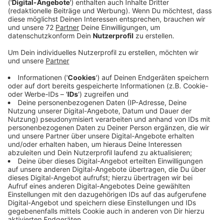
Intelligenz Atze Schröder.
Veröffentlicht:
Mittwoch, 24.01.2024 00:15
Anzeige
Comedy
Atze Schröders Kaltstart 24: "Computer"