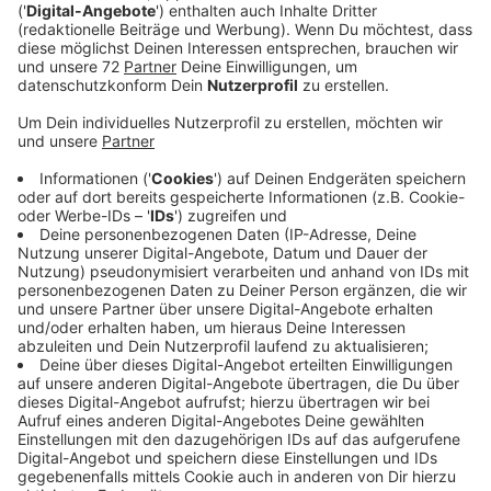
wartet schon im Klassenzimmer.
Veröffentlicht:
Mittwoch, 20.03.2024 00:15
Anzeige
Comedy
Atze Schröders Kaltstart 24: "Tag der