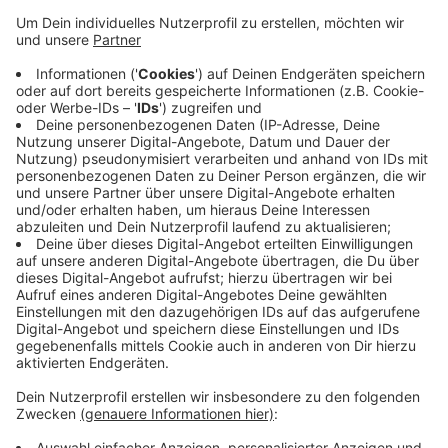
Die Strecke war kurzfristig gesperrt. Jetzt sind die
Ausreißer im Wohngebiet Hagenkamp unterwegs. Die
Polizei bittet die Bewohner sich den Tieren nicht in
den Weg zu stellen. Die Kühe seien in Panik und
könnten Menschen einfach umrennen. Die Gruppe
Kühe war heute früh ausgebüxt und zunächst entlang
der Straße "Frieport" unterwegs. Polizei und Landwirt
haben zwei Tiere schon eingefangen. Jetzt versuchen
sie auch noch die übrigen Ausreißer zu fassen zu
kriegen.
Anzeige