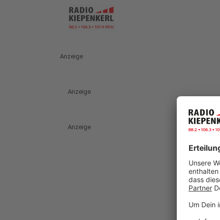
Anzeige
Anzeige
Anzeige