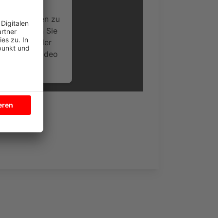
ideoinhalte
ce kann Daten zu
 Bitte lesen Sie
timmen Sie der
um dieses Video
.
onen
nsent Management