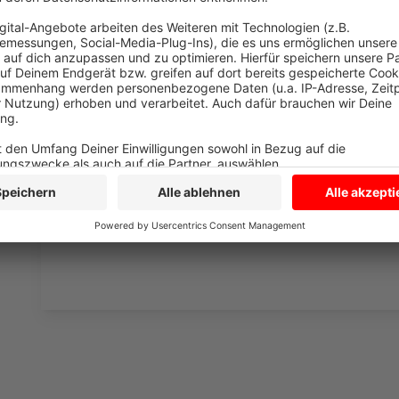
Drittanbieters, um V
einzubetten. Dieser Servi
Ihren Aktivitäten sammeln.
die Details durch und s
Nutzung des Service zu, 
anzusehen
Mehr Informati
Ava Max - Salt (Official Audio)
Akzeptieren
Anzeige
powered by
Usercentrics Co
Platform