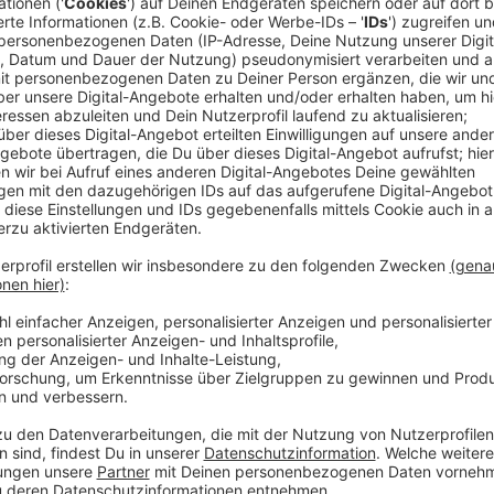
Irgendwann in 2020 will Ava Max endlich ihr Album ra
ihrem Nummer 1-Hit "Sweet But Psycho" auf die Platt
"Wonder Woman". Das singt sie zumindest in "Salt" un
Dabei ist der Track schon älter. Schon Mitte 2018 wur
kaufen kann man ihn aber erst seit Ende 2019. Das J
ohne uns "Salt" zu geben, schreibt Ava auf ihrer Fac
Anzeige
Anzeige
Wir benötigen Ihre Z
den YouTube Video
laden!
Wir verwenden einen S