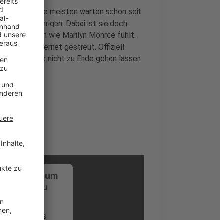
us bringen. Die meisten warten schon seit
e der 26-jährigen. Dabei ist sie doch
d das sie sich wie Marilyn Monroe fühlt.
de er im Internet gestreut. Offiziell
ahr konnte sie nicht zu Ende gehen lassen
ebook-Seite.
ustimmung, um
-Service zu
ervice eines