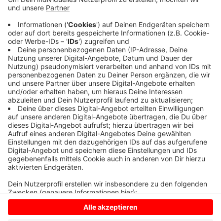
Die Unfallstelle liegt ungefähr in Höhe des Tierheims.
Die Polizei leitet den Verkehr in Richtung Dülmen über
die K48 um. In Richtung Coesfeld ist die Straße an der
Unfallstelle dicht.Ein Auto hat eine Radfahrerin
erfasst. Die Polizei geht davon aus, dass die Straße
länger gesperrt bleibt.
Anzeige
Anzeige
Anzeige