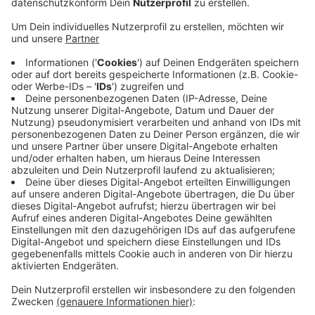
Sandsteinroute kommt richtig gut an, freuen sich
die Touristiker aus den Baumbergen.
Veröffentlicht:
Freitag, 26.01.2024 10:06
Anzeige
Viele Messebesucher zeigten Interesse an der neu
gestalteten Radwanderroute zwischen den fünf
Baumberge-Orten und signalisierten diese mal
besuchen zu wollen. Die grüne Woche - eine der
weltgrößten Messen für Ernährung und
Landwirtschaft - geht noch bis Sonntag. Mehr zur
Messe
HIER
. Mehr zur Sandsteinroute
HIER
.
Anzeige