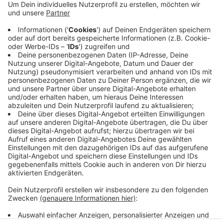
Das soll Sie daran erinnern, welche Signale es gibt. Und
hinterher ist dann klar, ob alle Sirenen funktionieren.
Und Sie sind die besten Tester, ob's klappt oder nicht.
Sagen Sie uns doch Bescheid und schicken uns danach
eine E-Mail oder WhatsApp-Sprachnachricht: Haben
Sie die Sirenen gehört? Gut? Gab's eine Meldung auf's
Handy oder nicht? Mehr zum Warntag auch
HIER
.
Anzeige
Anzeige