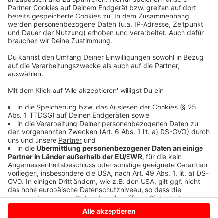
sammeln. Bitte lesen Sie die
Details durch und stimmen Sie der
Nutzung des Service zu, um dieses
Video anzusehen.
Mehr Informationen
Benee feat. Gus Dapperton - Supalonely (Official
Video)
Akzeptieren
Anzeige
powered by
Usercentrics Consent
Management Platform
Anzeige
Anzeige