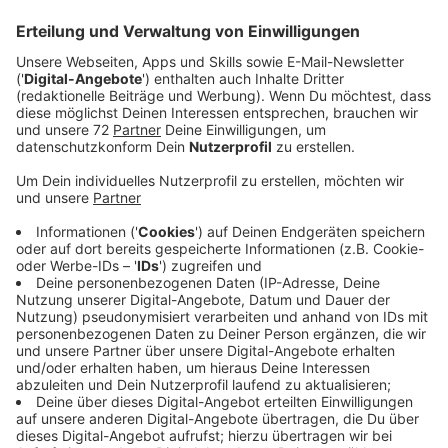
hier im besten Mix.
Veröffentlicht:
Freitag, 22.05.2020 12:16
Anzeige
In Neuseeland ist Benee natürlich eine Nummer.
Veröffentlicht sie neue Singles, gibt es auf Streaming-
Portalen häufig passable Aufrufzahlen. Das hat sich
nun völlig geändert. Denn "Supalonely" geht durch die
Decke. Der Song ist nämlich von einem Tik-Tok-Star -
dem absoluten In-Social-Media zurzeit - für einen
Tanz übernommen worden.
Anzeige
Seitdem schießen die Zahlen in die Höhe. Der Indie-