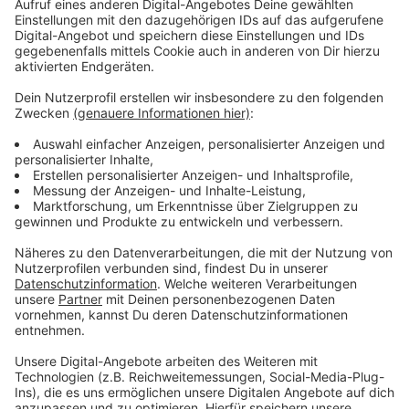
Pop-Song mit etwas Upbeat und Lo-Fi-Disko-
Elemente, ist weltweit in den Charts und die junge
Generation feiert ihren Track nicht nur dank Tik Tok.
Der Song handelt von einer Geschichte über eine
Trennung und vor allem der Refrain hat das Zeug zum
absoluten Hörwurm. Schaut und hört euch
"Supalonely" hier an.
Anzeige
Wir benötigen Ihre
Zustimmung, um den YouTube
Video-Service zu laden!
Wir verwenden einen Service eines
Drittanbieters, um Videoinhalte
einzubetten. Dieser Service kann
Daten zu Ihren Aktivitäten