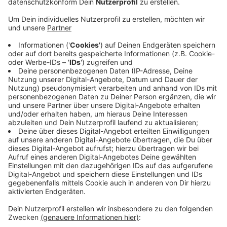
Veröffentlicht:
Montag, 06.07.2026 10:22
Anzeige
Die Feuerwehr Lüdinghausen und die Löschzüge
Seppenrade, Olfen, Buldern und Hiddingsel waren im
Großeinsatz. Hilfe gab's durch Landwirte, die
Brandschneisen anlegten und Wasserfässer zur
Verfügung stellten. Die Flammen drohten auch auf ein
benachbartes Waldgebiet überzugreifen. Nach rund
drei Stunden dann die Entwarnung: das Feuer war aus.
Zwei Menschen mussten während des Einsatzes
medizinisch versorgt werden.
Anzeige