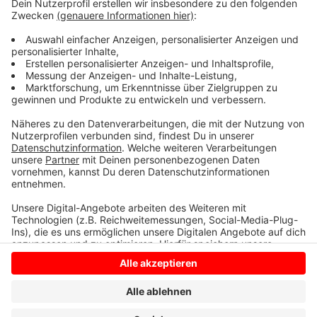
Richtung Ruhrgebiet. Fachleute tüfteln zur Zeit noch
an den Details der neuen Fahrpläne für die
Bahnstrecke Münster – Dülmen – Ruhrgebiet. Im
Sommer sollen sie fertig sein. Sie gelten dann ab dem
Fahrplanwechsel im Dezember.
Anzeige
Anzeige
Anzeige