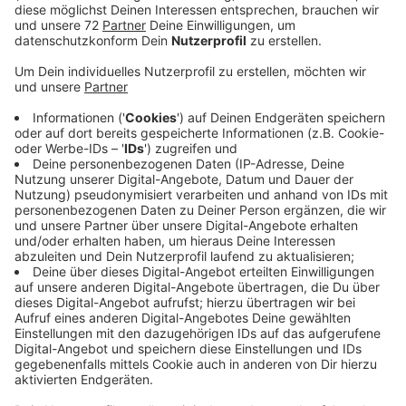
Veröffentlicht:
Dienstag, 02.04.2019 13:00
Anzeige
Dann kommen Sie von Dülmen aus tagsüber jede
Stunde drei mal von Dülmen aus ins Ruhrgebiet und
nach Münster. Es fährt also in jede Richtung ein
zusätzlicher Zug stündlich, und zwar von
Düsseldorf aus über Dülmen und Münster bis nach
Osnabrück. Diese Züge halten im Kreis nur in Dülmen.
Dadurch sind sie deutlich schneller in Münster. Von
dort fahren die Züge direkt weiter bis nach Osnabrück.
Umsteigen fällt also weg. An den anderen Bahnhöfen
im Kreis Coesfeld, also Buldern, Appelhülsen und
Bösensell bleibt alles wie gewohnt. Tagsüber halten
alle halbe Stunde die Züge in Richtung Münster und in