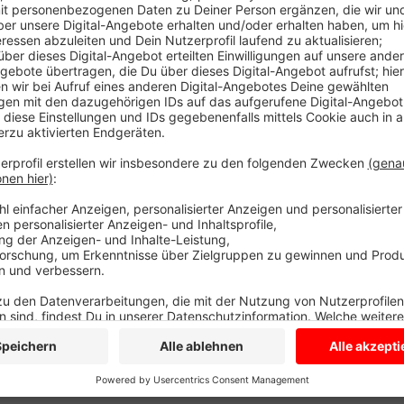
Ein Treffen mit dem Bad-Mieter und Anbieter von Ges
frustrierend verlaufen. Der Mieter bleibt dabei: Das 
teuer. Ein Vertreter des Krankenhauses fehlte heute 
zum Jahresende zu schließen. Die Initiative aus Kurs
Ratspolitiker und den Bürgermeister in Lüdinghause
weiter Unterschriften für den Erhalt des Bades. Es ge
das Bewegungsbad mit über 30 Grad warmen Wasser
Anzeige