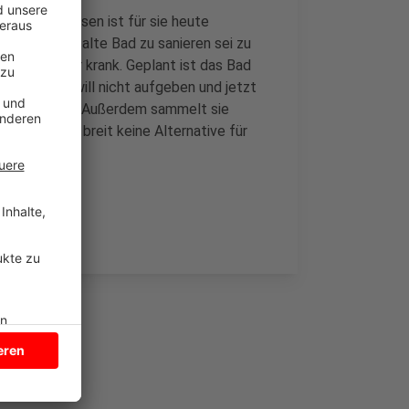
undheitskursen ist für sie heute
fast 50 Jahre alte Bad zu sanieren sei zu
ganz - er war krank. Geplant ist das Bad
teilnehmern will nicht aufgeben und jetzt
n ansprechen. Außerdem sammelt sie
be weit und breit keine Alternative für
.