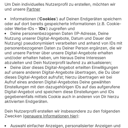
Zumba-Trainerin und bietet ab der kommenden Woche
(ab dem 10.8.) neue Kurse in der ehemaligen
Realschulturnhalle (An der Kolvenburg) an. Montags
von 19 bis 20 Uhr, die Zeiten für den Zumba-Fitness-
Kurs sind montags 20 bis 21 Uhr,mittwochs 19 bis 20
Uhr und donnerstags 19-20 Uhr. Einige Plätze sind
noch frei.
Hier der Kontakt zu Christa Lechler: 01575 41 55 778
Anzeige
Anzeige