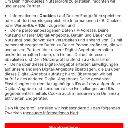
Und was ist mit den Obstbäumen in Billerbeck? Fragen
viele von Ihnen bei der Stadt nach. Sie handelt, die
Bäume tragen in diesem Jahr ganz besonders viele
Früchte. Hier signalisieren blaue Bänder jetzt:
Obstliebhaber dürfen Äpfel, Birnen und Pflaumen
pflücken. Über 500 Bäume tragen bereits ein blaues
Band, weitere folgen noch. Bitte! Bedienen Sie sich.
Anzeige
Anzeige