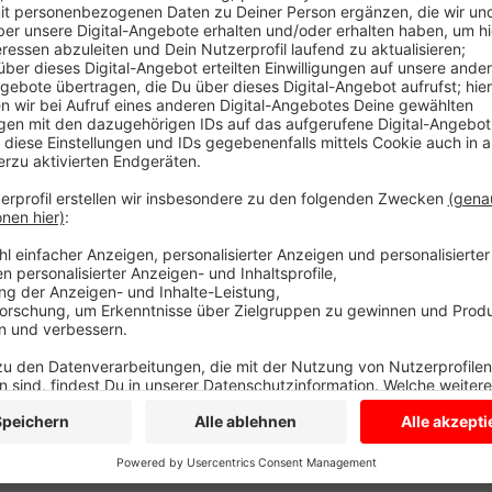
Das Modellprojekt sei vor gut zwei Jahren gestarte
überhaupt anzugehen und umzusetzen, sagt Katharina
gelungen. Mit einem neuen attraktiven Angebot habe 
sonst nicht in dem Maße für Sport interessieren. Al
viel Unterstützung gegeben. Das bestehende E-Spor
Trainings am Computer fortsetzen. Der VfL hofft, kün
Interesse einfach melden:
Katharina.ahlers@djk-vf
Anzeige