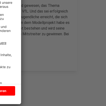
t und der Grund gewesen, das Thema
 Ahlers vom VfL. Und das sei erfolgreich
der Verein Jugendliche erreicht, die sich
s Teilnehmer an dem Modellprojekt habe es
t-Team bleibt bestehen und wird seine
ftig weitere Mitstreiter zu gewinnen. Bei
l.de