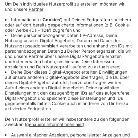
Dazu zählen unter anderem Vorhaben aus den
Bereichen Jugend- und Altenhilfe, Kultur, Sport,
Umwelt- und Naturschutz oder das ehrenamtliche
Engagement. Vereine und Initiativen können sich ab
sofort um Fördergeld bewerben. Künftig gibt es
jährlich jeweils Ende März Geld aus den Windpark-
Erträgen geben, das in Projekte von Vereinen und
Initiativen fließen soll. Bewerbungen sind bis Mitte
August möglich. Infos dazu gibt es
HIER
.
Anzeige
Anzeige