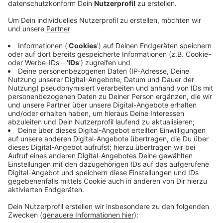
Die Freilichtbühne Billerbeck hat sich jetzt eine
Alternative überlegt und veröffentlicht heute ihren
ersten Podcast. Darin spricht das Team zum Beispiel
mit Ehrenamtlichen unter dem Motto "Bühne frei". Was
das Ziel des Ganzen ist, erklärt Lara Peters vom
Podcast-Team: "Wir möchten mit unserem Podcast
über die vielen verschiedenen und spannenden
Ehrenämter informieren. Vielleicht können wir sogar
den Einen oder Anderen dazu motivieren, ein neues
Ehrenamt anzufangen. Wenn nicht, hoffen wir, dass für
alle Anderen dieser Podcast eine kleine Abwechslung
sein kann."
Den Link zum Podcast finden Sie
hier
.
Anzeige