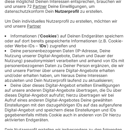
Weil ein Ende der steigenden Strompreise nicht in
Sicht ist, explodiert das Interesse an Solaranlagen
nahezu. Die Stadt Billerbeck und die Baumberge-Engie
beantworten offene Fragen. Haubesitzer wollen unter
anderem wissen, ob sich durch die Sonnenernte das
eigene Haus versorgen lässt, wie es mit der
Einspeisung des umweltfreundlichen Stroms ist und
wie hoch die Kosten für ein solches Projekt sind. Ein
Experte eines Billerbecker Elektrobetriebs hat seit 15
Jahren mit Solaranlagen zu tun und die Entwicklung im
Blick. Wegen der unsicheren Zeiten durch den Ukraine-
Krieg und der steigenden Energiekosten entscheiden
sich immer mehr Menschen im Kreis für
Sonnenenergie. Bis spätestens Morgen sollten sich
Interessierte für die Veranstaltung der Stadt
Billerbeck und der Baumberge-Energie
HIER
anmelden.