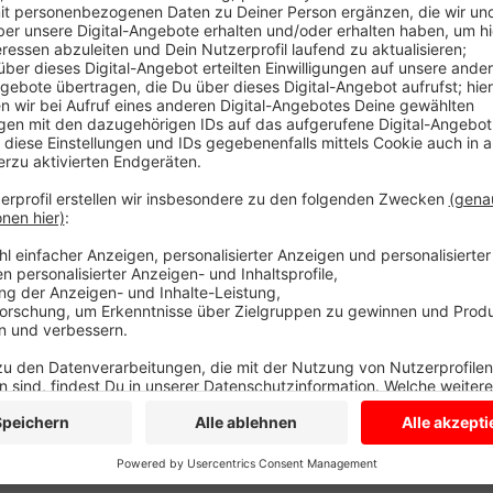
Unter anderem ist in ein fast ein Kilometer langes
stadtauswärts entstanden. Damit ist die bisherige
Außerdem erneuerte der Landesbetrieb die Straße un
Rückstaukanal. Darüber soll das Wasser bei Starkreg
Restarbeiten an, dafür ist es dann aber nicht mehr nö
Anzeige