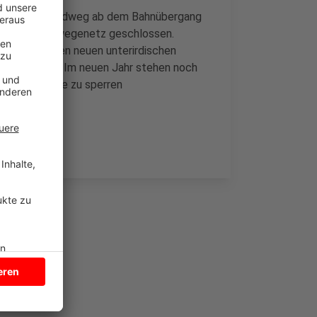
 Stück neuer Radweg ab dem Bahnübergang
 Lücke im Radwegenetz geschlossen.
d baute einen neuen unterirdischen
en abfließen. Im neuen Jahr stehen noch
tig die Straße zu sperren