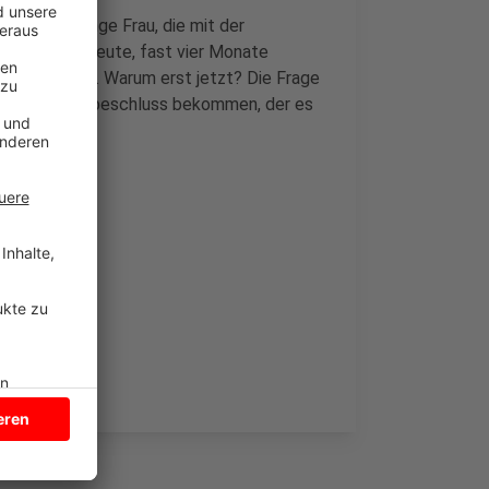
iale eine junge Frau, die mit der
aber nicht. Heute, fast vier Monate
ebin per Foto. Warum erst jetzt? Die Frage
st den Gerichtsbeschluss bekommen, der es