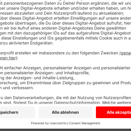
Wenig später filmt eine Kamera in einer Sparkassen-Fil
gestohlenen EC-Karte Geld abheben will. Das klappt 
später, sucht die Polizei die mutmaßliche Taschendi
ist berechtigt. Tatsächlich hat die Polizei jetzt er
erlaubt, das Foto zu veröffentlichen.
Anzeige
Anzeige
Anzeige