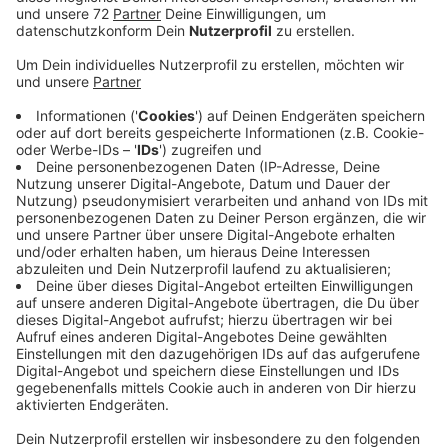
Bei einem Rundgang über die Baustelle haben Stadt
und Feuerwehr jetzt geschaut, wie es voran geht. Es
ist unter anderem schon zu erkennen, wo einmal die
neuen Umkleiden sein sollen. Zumindest stehen die
Mauern im Rohbau dafür schon und die Decke ist in
dem Bereich auch schon drauf. Auch andere Bereich
des Erdgeschosses nehmen immer mehr Gestalt an.
Große Betonpfeiler ragen an einer Seite senkrecht in
die Höhe. Hier entsteht die künftige Fahrzeughalle. Die
neue Wache ersetzt die bisherige knapp 50 Jahre alte
an der Mühlenstraße. Sie ist zu eng und nicht mehr
zeitgemäß. In der neuen Wache gibt es künftig endlich
getrennte Umkleiden für Feuerwehrfrauen und -
männer. Es ist mehr Platz, um gebrauchte und frische
Einsatzkleidung zu trennen und für Schulungsräume. In
einem Jahr soll alles fertig sein. Den Fortschritt auf