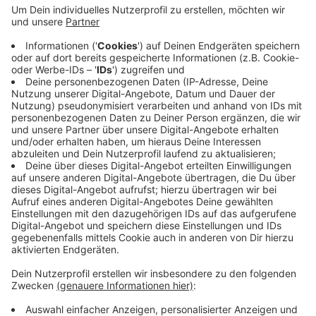
Die zweite Bauphase des Geh- und Radweges beginnt.
Dafür sperrt der Landesbetrieb ab Donnerstag
zwischen dem Abzweig nach Cosefeld und der
Einfahrt in Richtung Darup beide Richtungen. Das
dauert voraussichtlich bis Mitte August. Eine
Umleitung führt über die B 525. Fußgänger und
Radfahrer können die Landstraße allerdings weiterhin
befahren.
Anzeige
Anzeige