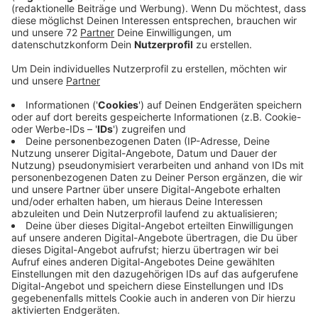
Beweis sollen Videofilme aus dem vergangenen
Sommer sein. Das Magazin Spiegel berichtete darüber
am Wochenende. Einer der betroffenen Höfe ist der
von dem Schweinehalter Philip Schulze Esking aus
Billerbeck. Die Filme zeigen Schweine, die sich die
Schwänze blutig gebissen haben. Das sei eine Folge
von Stress nach einem Blitz-Einschlag in den Stall
gewesen. Der Hof-Tierarzt habe die Tiere täglich
behandelt und das auch dokumentiert. Der
Billerbecker fragt sich, warum die Tierschützer den
angeblichen Verstoß gegen den Tierschutz nicht beim
Veterinäramt angezeigt haben. Eine Anzeige liege bis
heute nicht vor. Der Billerbecker Schweinehalter hatte
sofort auf den Film reagiert und das Veterinäramt auf
den Hof gerufen. Ergebnis: Es würden keinerlei
Verstöte vorliegen. Das bestätigten die Kreistierärzte