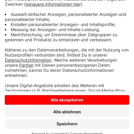
erneut Gastfamilien gesucht. Interessierte können
sich bei Marco Lennertz unter 02543 – 3610855,
0151 – 40052984 oder per E-Mail an
ukraine@billerbeck.de
melden.
Anzeige
Anzeige
Anzeige
Anzeige