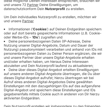
Jahr.
Veröffentlicht:
Mittwoch, 20.08.2025 14:22
Anzeige
Die Elterninitiative Malyn organisiert zusammen mit
vielen Unterstützern die Ferienfreizeiten als kleine
Auszeiten vom Krieg in der Ukraine für Kinder aus
Malyn. Erstmals stamme in diesem Jahr rund die
Hälfte der Kinder aus Familien, die direkt vom Krieg
betroffen sind. Weil Angehörige in Gefangenschaft
sind, vermisst sind oder getötet wurden. Eine traurige,
deutliche Veränderung im Vergleich zu den Anfängen
der Ferienfreizeit im Jahr 2022, sagt Marco Lennertz
von der Elterninitiative.
Für die Ferienfreizeit im kommenden Jahr werden