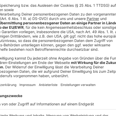
Schnäppchen ist.
Preiswecker nutzen: Stellt euch einen Preisweck
Preis eures Wunschprodukts fällt.
Flexibel bleiben: Seid offen für Vorgängermodel
besten Rabatte zu erzielen.
Vergleichen: Nutzt Preisvergleichsplattformen wi
beste Angebot finden.
Schnell sein: Viele der besten Angebote sind nur
daher bereit, schnell zuzugreifen.
Anzeige
Beliebte Produkte und Sparpotenzial
Anzeige
Zu den beliebtesten Warengruppen am Black Friday 