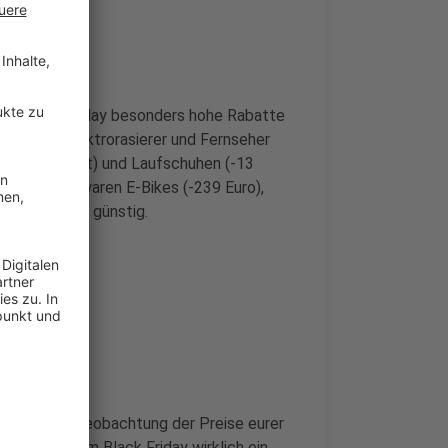
ten Black Friday besonders hohe Rabatte
Prozent, Elektrorasierer und Fernseher
 (-16 Prozent) und Laufschuhen (-13
ten Zahlen waren E-Bikes (-239 Euro),
) besonders günstig.
k Friday
ber mit der Beobachtung der Preise eurer
n Angebot am Black Friday wirklich ein