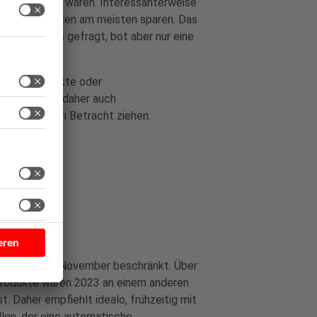
zent günstiger waren. Interessanterweise
enen Konsumenten am meisten sparen. Das
e besonders gefragt, bot aber nur eine
egende Produkte oder
öchte, sollte daher auch
bvarianten in Betracht ziehen.
at
ten Freitag im November beschränkt. Über
 Produkte waren 2023 an einem anderen
. Daher empfiehlt idealo, frühzeitig mit
len, der eine automatische