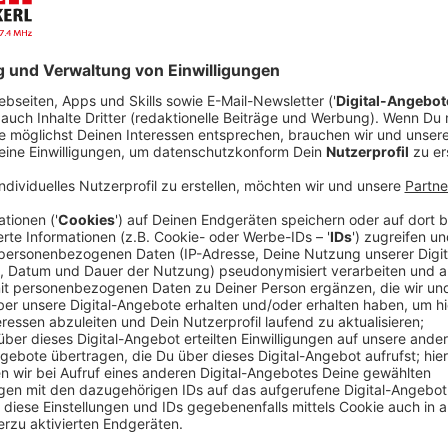
Der Black Friday ist bekannt für seine verlockenden
Umfrage von idealo erwarten 41 Prozent der deutsc
11 und 20 Prozent zu sparen. Tatsächlich zeigt eine 
dass rund zwei Drittel (66 Prozent) der untersucht
günstiger waren als im Vormonat Oktober. Allerdings
Ersparnis von 20 Prozent oder mehr, wobei der durchs
Anzeige
Florian Kriegel von idealo, betont: "Es gibt gute Bl
darin, diese aus der Fülle vermeintlicher Schnäppchen
Rabatte auf die unverbindliche Preisempfehlung des 
tatsächlichen Marktpreis entspricht. Daher empfiehl
über einen längeren Zeitraum zu beobachten, um ec
Anzeige