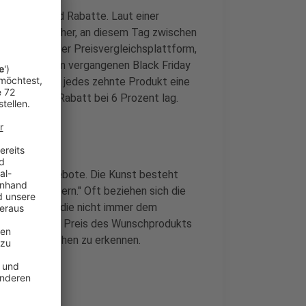
 Angebote und Rabatte. Laut einer
hen Verbraucher, an diesem Tag zwischen
Preisstudie der Preisvergleichsplattform,
en Produkte am vergangenen Black Friday
 erreichte nur jedes zehnte Produkt eine
chnittliche Rabatt bei 6 Prozent lag.
ack-Friday-Angebote. Die Kunst besteht
 herauszufiltern." Oft beziehen sich die
Herstellers, die nicht immer dem
t es sich, den Preis des Wunschprodukts
hte Schnäppchen zu erkennen.