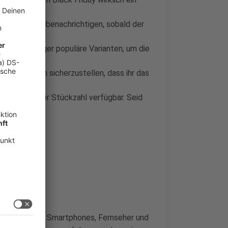
er, die euch benachrichtigen, sobald der
le oder weniger populäre Varianten, um die
e idealo, um sicherzustellen, dass ihr das
 in begrenzter Stückzahl verfügbar. Seid
2023 zählten Smartphones, Fernseher und