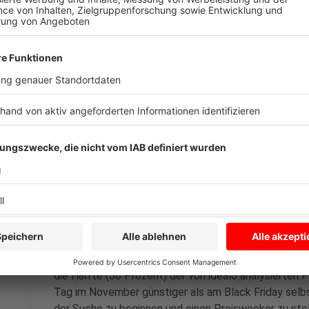
Spielekonsolen, die durchschnittlich um 3 bis 4 Pro
sind die populärsten Produkte oft nicht die, bei d
Apple iPhone 15 (128 GB, Schwarz) war beispielsweis
Ersparnis von 2 Prozent im Vergleich zum Vormonat.
"Hohe Rabatte gibt es vor allem auf weniger naheli
Produktausführungen", erklärt Kriegel. Wer sparen m
Vorgängermodelle oder unüblichere Speicher- und Far
Anzeige
Der ganze November als Schnäppchenmon
Anzeige
Der Black Friday ist längst nicht mehr auf den letz
die Hälfte (56 Prozent) der von idealo analysierten
Tag im November günstiger als am Black Friday selbst
der Suche zu beginnen und einen Preiswecker zu stel