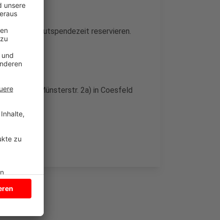
-App eine Blutspendezeit reservieren.
en Sie
hier.
trum (Alte Münsterstr. 2a) in Coesfeld