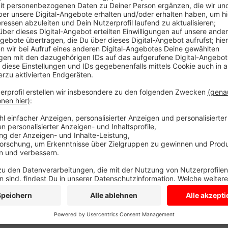
Sie können sich über die kostenlose DRK-Blutspende
Außerdem über die Website des DRK - den Link find
Die Blutspende findet von 15:30 - 20 Uhr im DRK-Zen
statt.
Anzeige