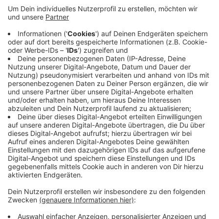
Heute Morgen fand ein Spaziergänger den
ausgeschlachteten BMW dann in einem Waldstück in
Hullern. Die Polizei geht davon aus, dass die Täter das
Keyless-Go System genutzt haben. Sie haben die
Reichweite des Schlüssels im Haus mit einem Gerät
verlängert und konnten das Auto so ohne Schlüssel
starten. Die Polizei rät daher erneut diese
Autoschlüssel immer zur abgewandten Seite im Haus
aufzubewahren und am besten in einer Metalldose.
Anzeige