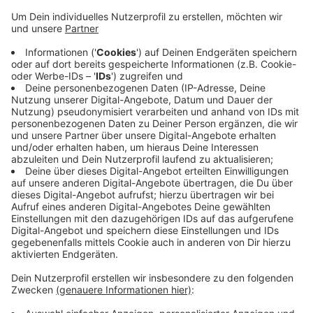
2021 einen Azubi.
Kauffrau/-mann für Spedition und
Logistikdienstleistung (w/m/d)
Bewerben geht ganz einfach über den QR-Code auf
dem Bild oder über die Mailadresse
Bewerbung@PohlmannGmbH.de
Die Firmenhomepage finden Sie
hier.
Anzeige