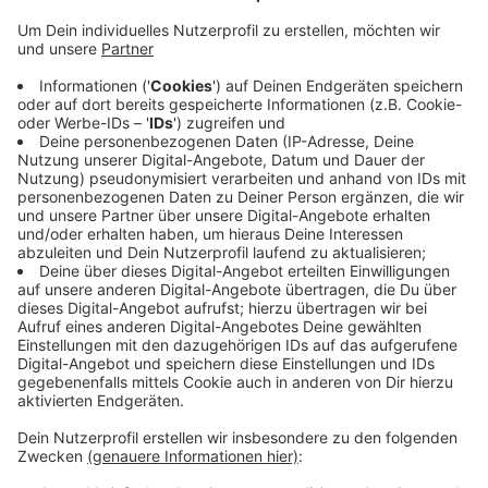
Anzeige
Sobald das Wetter es zulässt, will die Gemeinde das
Regenrückhaltebecken in Bösensell auf Vordermann
bringen. Es ist ein wichtiger Puffer bei Starkregen. Die
Gemeinde schneidet hier Bäume und Sträucher zurück
und holt Äste und Blätter aus dem Becken. Macht sie
das nicht, verringert sich das Fassungsvermögen bei
Hochwasser und Abläufe können verstopfen. Während
der Arbeiten kann es zwischen dem Hotel und dem
Parkplatz des Autohofs zu kleineren Problemen
kommen.
Anzeige