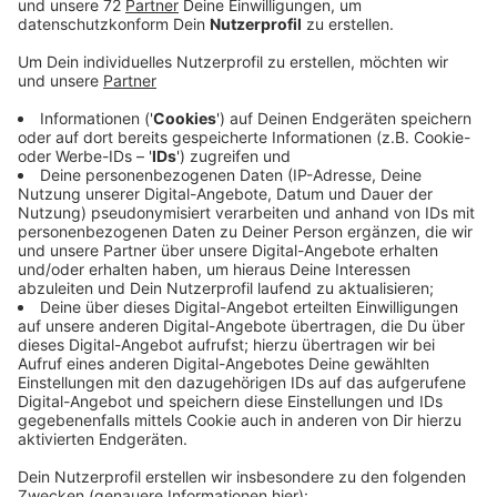
Anzeige
Es existiere schon eine Zugverbindung zwischen
Albachten und Bösensell mit ein bis zwei Fahrten pro
Stunde. Ein paralleles Busangebot zu schaffen, ist aus
Sicht der Stadt Münster nicht sinnvoll. Es wäre teuer
und würde wahrscheinlich nur von wenigen Fahrgästen
genutzt. Die Befürworter aus Bösensell verweisen
dagegen darauf, dass es eine solche Doppelstruktur
schon zwischen Albachten und Münster gibt. Das
könne kein KO-Kriterium sein. Vielmehr müsse es im
Interesse der Stadt Münster sein Alternativen zum
Auto auszubauen, um den Verkehr und die täglichen
Staus zu reduzieren. Anfang Januar soll es nochmal ein
Gespräch geben, bei dem die Befürworter einer
verlängerten Buslinie und die Stadt Münster persönlich
Argumente austauschen.