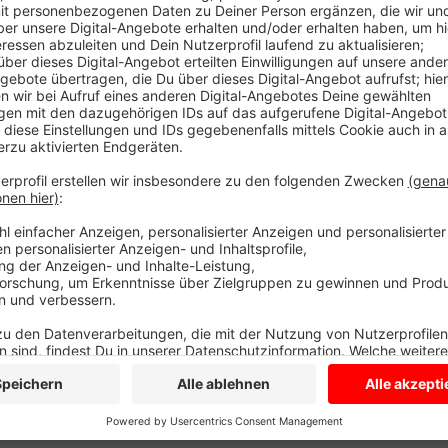
Die Zeit der nervigen Umwege ist endlich vorbei. Sei
Straßenbau an der Landstraße beschäftigt gewesen
geschlossen: Neben der Landstraße ist ein abgetre
die Fahrbahn der Landstraße ist saniert. Bis zum En
Restarbeiten. Dabei kann es immer wieder zu klein
Anzeige