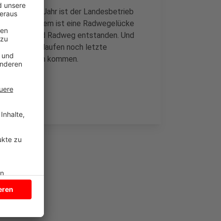
t über einem Jahr ist der Landesbetrieb
. Unter anderem ist eine Radwegelücke
nnter Geh- und Radweg entstanden. Und
de der Woche laufen noch letzte
eren Problemen kommen.