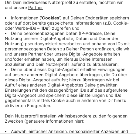
Der LKW war heute Mittag aus noch ungeklärter
Ursache umgekippt. Der Fahrer kam verletzt ins
Krankenhaus. Erst luden Einsatzkräfte die
überlebenden Schweine in einen Ersatzlaster. Dann
rückte ein Kran an, um den umgekippten
Schweinelaster wieder aufzustellen. Jetzt endlich ist
das abgeschlossen.
Anzeige
Anzeige