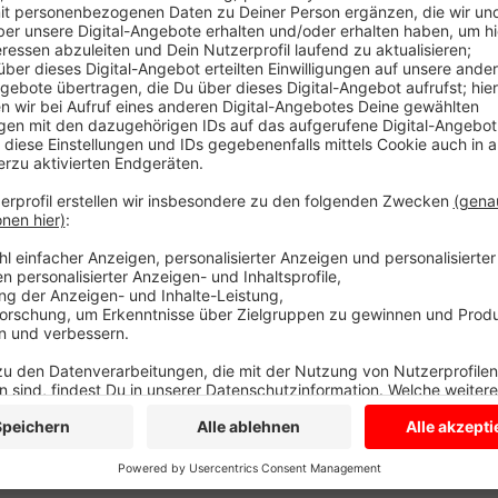
Der LKW war am Dienstagmittag aus noch ungeklärte
Krankenhaus. Die Straße war bis zum Abend (19:00 U
Außerdem war bei dem Unfall aufgewühlte Erde auf d
reinigte die Straße provisorisch. Heute kümmert si
verschwindet das Tempolimit wieder
Anzeige