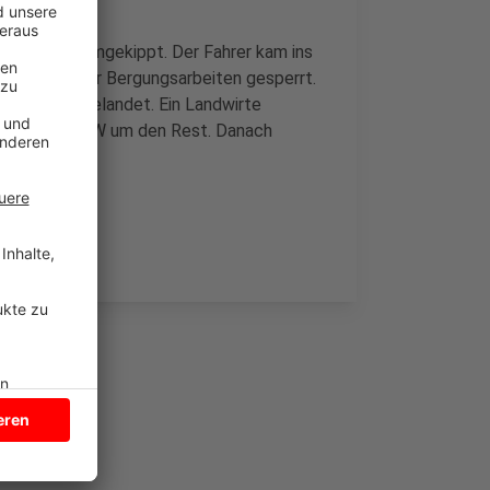
r Ursache umgekippt. Der Fahrer kam ins
hr) wegen der Bergungsarbeiten gesperrt.
er Straße gelandet. Ein Landwirte
ch Straßen NRW um den Rest. Danach