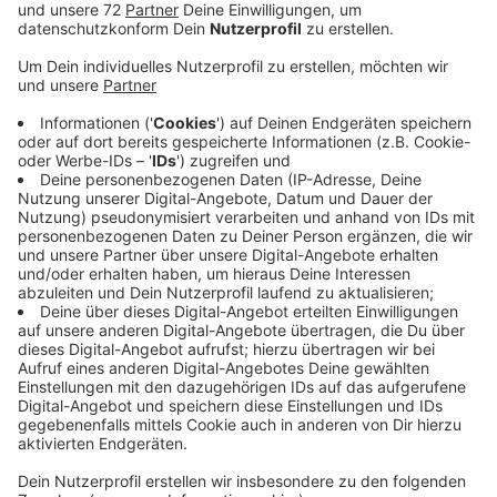
Anzeige
Im Marienhospital in Borghorst gibt es drei Fälle mit
Verdacht auf das mutierte Coronavirus. Das
Krankenhaus sagte auf Nachfrage, dass es derzeit
vorsorglich alle Mitarbeiter und Patienten teste.
Krankentransporte fahren andere Krankenhäuser an
und nicht absolut notwendige Operationen finden
später statt. Außerdem gilt ein Besuchsverbot. Damit
versuchen das Krankenhaus und das Gesundheitsamt
des Nachbarkreises Steinfurt zu verhindern, dass sich
die möglicherweise mutierte Virus-Variante ausbreitet.
Sicherheit gibt es zum Ende der Woche, dann liegen
die Testergebnisse hoffentlich vor. In den
vergangenen Tagen sind es mehrfach Fälle der
Coronavirus-Mutation im Nachbarland Holland
aufgetaucht. Deshalb untersucht das
Kreisgesundheitsamt in den grenznahen Gebieten das