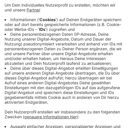
Nachfrage. Sie hofft, dass sich im Nachgang jetzt
noch Zeugen melden.
Veröffentlicht:
Donnerstag, 09.04.2026 06:59
Anzeige
Alles zum Fall und wie die Täter aussehen, lesen Sie
HIER
bei uns nach.. Und
HIER
geht's zum Beitrag der
Fernsehsendung.
Anzeige