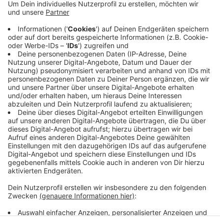
Das steht jetzt fest! Brandexperten der Polizei haben
ihre Ergebnisse vorgestellt. Zwei junge Nordkirchener
hatten durch schnelles Eingreifen ein größeres Feuer
verhindert. Sie bemerkten Qualm aus der Scheune an
der Alten Ascheberger Straße, alarmierten die
Feuerwehr und schoben vorsichtshalber einen mit
Strohballen beladenen Anhänger weg. Die Feuerwehr
löschte den Brand im Motorraum des Autos. Ob es
noch zu gebrauchen ist, steht nicht fest.
Anzeige
Anzeige