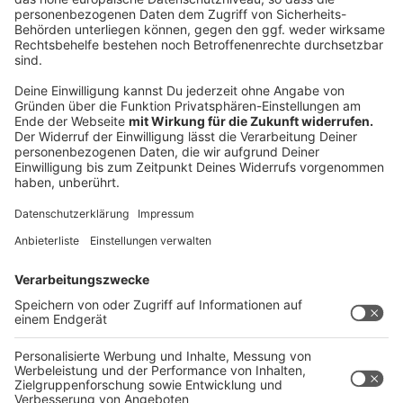
Drachen zu Hilfe kommen will, schrumpft er selbst.
Wie aber kämpft man gegen einen gemeinen Ritter,
wenn man nur noch daumengroß ist?
Anzeige
Anzeige
Gute Nacht, Gorilla
Der kleine Gorilla stibitzt dem Zoowärter den
Schlüssel! Und nun folgen die Zootiere ihrem Wärter
bis ins Schlafzimmer. Ein Bilderbuchschatz in Pappe!
Gute Nacht, Gorilla! ist ein großartiges Bilderbuch für
die Kleinsten! Es ist prächtig nachzuvollziehen, wie der