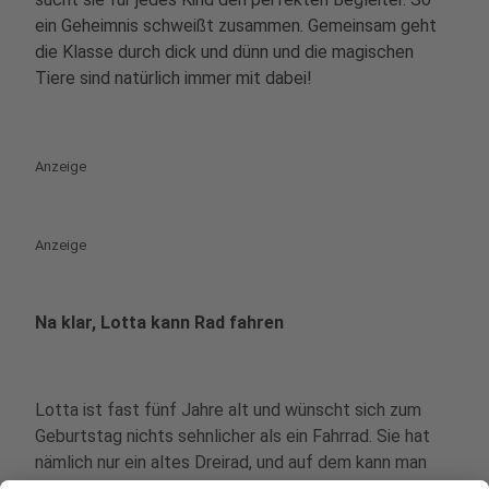
ein Geheimnis schweißt zusammen. Gemeinsam geht
die Klasse durch dick und dünn und die magischen
Tiere sind natürlich immer mit dabei!
Anzeige
Anzeige
Na klar, Lotta kann Rad fahren
Lotta ist fast fünf Jahre alt und wünscht sich zum
Geburtstag nichts sehnlicher als ein Fahrrad. Sie hat
nämlich nur ein altes Dreirad, und auf dem kann man
schließlich nicht richtig fahren! Doch als der