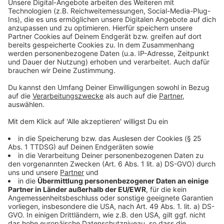
Anzeige
Anzeige
Der Mondscheindrache
Die beliebte Geschichte von Spiegel-
Bestsellerautorin
Cornelia Funke
(Tintenherz-Trilogie)
gibt es jetzt als
Bilderbuch zum Vorlesen
mit
farbigen
Illustrationen
von
Annette Swoboda
. Wer hat
nicht schon mal davon geträumt, dass die Figuren aus
Büchern lebendig werden? Genau das passiert Philipp
in einer
zauberhaften Mondnacht
. Ein kleiner Drache
springt aus seinem Buch, verfolgt von einem grimmig
dreinblickenden Ritter. Zum Staunen bleibt Philipp
jedoch keine Zeit, denn gerade als er dem armen