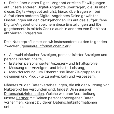
kluge, gleichzeitig aber sehr ängstliche und
schüchterne Elefantenjunge Trampelfüßchen
besonders am Herzen.
Wenn Trampelfüßchen zaubern könnte, würde er sich
gern unsichtbar machen oder zumindest nie mehr zur
Schule gehen. Es tut ihm weh, dass ihn die anderen
ständig auslachen und als Angsthasen oder Langweiler
bezeichnen.
Wird die Kraft der Freundschaft und der Liebe dem
ängstlichen, kleinen Elefantenjungen den Mut dazu
verleihen, seine verborgenen Stärken und Talente
einzusetzen, um seine neue Freundin im letzten
Moment retten zu können?
Falls ihm das gelingen sollte, könnte Trampelfüßchen
in dieser Nacht vielleicht über sich selbst
hinauswachsen und ein richtiger Held werden.