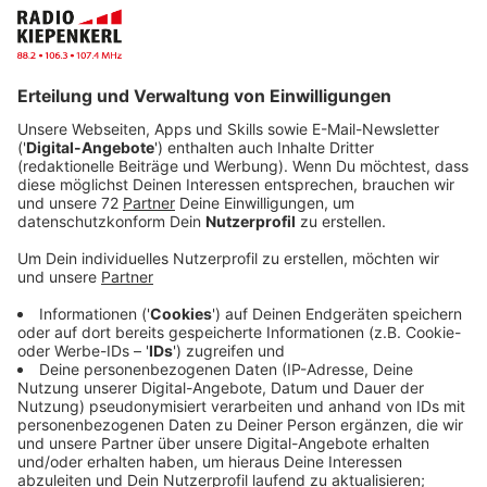
Geburtstag da ist, bekommt Lotta zwar viele schöne
Geschenke, aber ein Fahrrad ist nicht dabei. Also muss
Lotta sich etwas einfallen lassen …
Anzeige
Anzeige
Wie Trampelfüßchen auf einmal ein mutiger Held
wurde
In der Nähe der Savanne leitet die freundliche Giraffe
Erna Langhals eine ganz besondere Schule. Obwohl sie
all die kleinen Tierkinder, die sie dort unterrichtet, sehr
mag, liegt ihr der außergewöhnlich liebenswürdige und