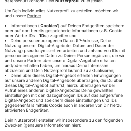
Doch jetzt steht fest: Die Zukunft des Bürgerbusses
ist gerettet. Der Verein hatte einen Aufruf bei Radio
Kiepenkerl gestartet und auf den haben sich sehr
schnell viele Menschen gemeldet. Die Resonanz war
sehr groß, sagt Uli Breer vom Bürgerbusverein. Denn
mehr als einen gültigen Auto-Führerschein müssen die
Interessierten nicht haben. Heute lernen die neuen
Fahrer das ganze Team bei einem Vereinstreffen
kennen. Bevor die Fahrer ihre erste Fahrt durch
Nordkirchen antreten können, muss sie noch ein Arzt
durchchecken. Und erst wenn dieser sein OK gibt, kann
es los gehen. Der Bürgerbusverein plant die neuen
Fahrer ab Juni einsetzen zu können.
Anzeige