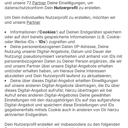
Jutta will bei Facebook wissen: Was soll das sein,
wenn es fertig ist? Wir fragen für Sie nach bei
Ortsvorsteher Christoph Wübbelt. Die Antwort: Es
handle sich um ein Projekt im Rahmen des
Ortsteilbudgets von der Stadt. Dafür hatte die
Dorfgemeinschaft Vorschläge gesammelt. Unter
anderem wünschten sich Eltern eine
Aussichtsplattform, von der Kinder die Natur
beobachten können. Jetzt steht die Finanzierung und
der Wunsch wird Wirklichkeit. In der Diskussion bei
Facebook wundert sich unter anderem Petra, dass die
Aussichtsplattform nur rund einen Meter hoch ist.
Dafür nennt der Ortsvorsteher verschiedene Gründe:
Einerseits sollen Besucher den Anwohnern auf der
anderen Seite nicht ins Wohnzimmer schauen können
und andererseits lässt sich so der Zugang vom
Radweg zu der Plattform ohne Stufen gestalten -
also barrierefrei. Heute in zwei Wochen gibt es eine