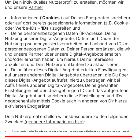
Anzeige
Feuerwehrleute aus Dülmen, Buldern und Hiddingsel
rückten aus. Während der Löscharbeiten war die
Weseler Straße gesperrt. Heute Abend läuft es hier
wieder gewohnt. Noch eine gute Nachricht: Bei dem
Brand wurde niemand verletzt.
Anzeige
Anzeige