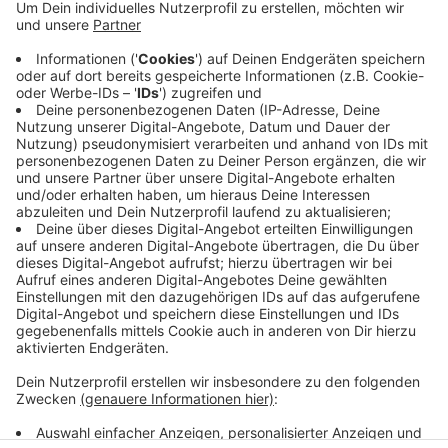
Bis in den späten Abend hinein war die Feuerrwehr hier
in der Straße Brinkkamp im Eindsatz. Auf einem
privaten Grundstück hatten die Überdachung eines
Schwimmbades und eine Hecke Feuer gefangen. Die
Flammen drohten auf zwei Schuppen und ein
Wohnhaus überzugreifen. Die Feuerwehr verhinderte
das. Zwei Menschen kamen in Krankenhäuser. Die
Löschzüge Buldern und Dülmen-Mitte waren mit rund
40 Feuerwehrleuten im Einsatz.
Anzeige
Anzeige