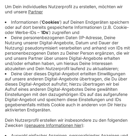
Anzeige
Sie geht nicht davon aus, dass es an dem weißen
Farbstoff liegt. Die Firma will die Markierungen Ende
Mai, spätestens Anfang Juni neu aufbringen – und
dafür ein anderes Material und eine andere Methode
ausprobieren.
Bereits im vergangenen Jahr war es nötig gewesen,
die weißen Streifen erneut auf die Fahrbahn
aufzubringen, weil sich die Farbe auflöste.
Anzeige