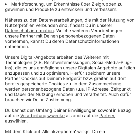
dort einkaufen solle, wo es am billigsten sei - auch in
Russland. Sie kritisiert die Abhängigkeit von teurem
amerikanischem Gas und sieht die Gefahr der
Abwanderung der deutschen Industrie.
Anzeige
Ablehnung des Verbrennerverbots
Anzeige
Die BSW-Chefin lehnt das Verbrennerverbot ab, da es
die deutsche Autoindustrie gefährde. Sie
argumentiert, dass ein Mittelklasse-Verbrenner
"klimapolitisch besser" sei als ein E-Auto, das mit
einem fossilen Strommix betrieben wird.
Anzeige