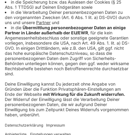
Führerkult in der BSW? Wagenknecht weist
Vorwürfe zurück
Anzeige
Intern sieht sich Wagenknecht mit Vorwürfen eines
Führerkults konfrontiert, die sie zurückweist. "In
anderen Parteien treten auch immer Mitglieder aus,
aber bei uns wird jeder Austritt zur großen Nachricht",
erklärt sie. Die Kritik an der Zusammenarbeit mit der
AfD im Bundestag hält sie für überzogen.
Anzeige
Migrationsdebatte: Wagenknecht positioniert
sich und ihre Partei