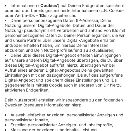
reden." Eine Begrenzung der Migration sei notwendig,
da die hohen Zahlen das Land überforderten.
Anzeige
Ukraine-Krieg: Wagenknecht hofft auf
Friedensverhandlungen
Anzeige
Zum Ukraine-Krieg äußert Wagenknecht die Hoffnung
auf Verhandlungen und sieht die NATO-
Osterweiterung als eine der Ursachen des Konflikts.
Waffenlieferungen und die Stationierung von NATO-
Truppen an der russischen Grenze lehne sie ab.
Gleichzeitig spricht sich die 55-Jährige für günstige
Energiepreise aus und fordert, dass Deutschland Gas