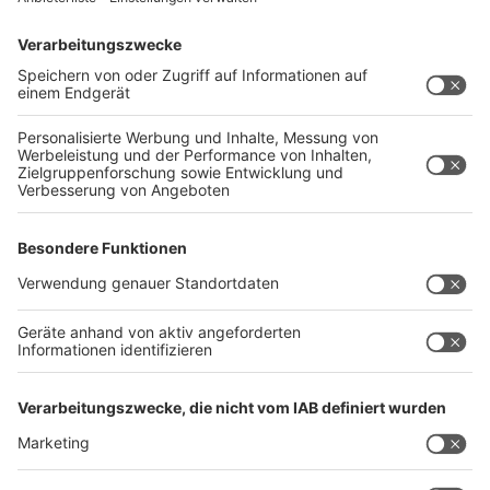
Anzeige
Beim mittlerweile schon historischen
Zustrombegrenzungsgesetz, das im Bundestag nach
einem CDU-Antrag mit Stimmen der AfD knapp die
Mehrheit verfehlte, stimmte auch das BSW
größtenteils für das Gesetz. Im Gespräch
konkretisierte Wagenknecht die Forderungen des
BSW: Straftäter sollten abgeschoben werden, auch
wenn dies Verhandlungen mit Regimen wie den Taliban
erfordere. Sie plädiert für pragmatische
Außenbeziehungen: "Wir müssen versuchen, mit
möglichst vielen Ländern faire Beziehungen zu haben."
Autor: Joachim Schultheis
Anzeige