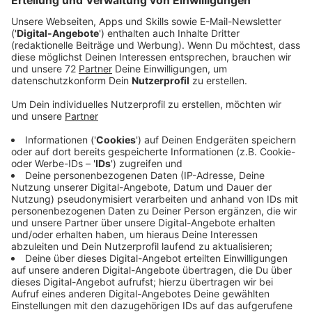
Eine gewisse Zahl von Flüchtlingen kommt aus
Kriegsgebieten, ist hoch traumatisiert und hat dadurch
möglicherweise ein entgrenztes Verhältnis zum
Thema Gewalt - da wäre eine psychosoziale Therapie
oder Betreuung eine echte Hilfe. Damit es gar nicht
erst zu Straftaten oder Gewalt kommt
Anzeige
©
picture alliance/dpa | Christoph Reichwein
Herbert Reul hat in NRW ein Programm namens
"Periskop" eingeführt, das als eine Art Gewalttaten-
Prävention von auffälligen Personen einsetzbar ist.
Anzeige
Migrationsdebatte in Deutschland: Könnte