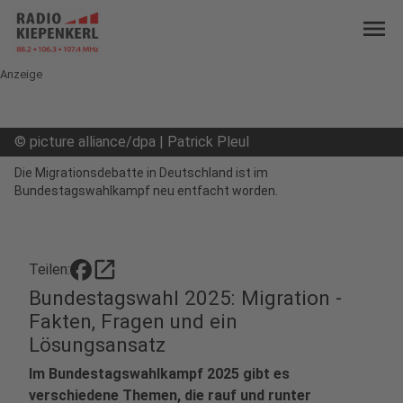
menu
Anzeige
©
picture alliance/dpa | Patrick Pleul
Die Migrationsdebatte in Deutschland ist im
Bundestagswahlkampf neu entfacht worden.
open_in_new
Teilen:
Bundestagswahl 2025: Migration -
Fakten, Fragen und ein
Lösungsansatz
Im Bundestagswahlkampf 2025 gibt es
verschiedene Themen, die rauf und runter