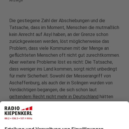
Anzeige
Die gestiegene Zahl der Abschiebungen und die
Tatsache, dass im Moment, Menschen die mutmaßlich
kein Anrecht auf Asyl haben, an der Grenze schon
zurückgewiesen werden, löst möglicherweise das
Problem, dass viele Kommunen mit der Menge an
geflüchteten Menschen oft nicht gut zurechtkommen.
Aber weitere Probleme löst es nicht: Die Tatsache,
dass weniger ins Land kommen, sorgt nicht unbedingt
für mehr Sicherheit. Sowohl der Messerangriff von
Aschaffenburg, als auch der in Solingen wurden von
Verdächtigen begangen, die sich schon laut
geltendem Recht nicht mehr in Deutschland
hätten
aufhalten dürfen. Eine Verschärfung von Gesetzen
würde also nicht viel bringen - sondern viel mehr eine
konsequente Umsetzung von Regeln, die es schon
jetzt gibt. Und ein anderes Problem fällt dabei auf: