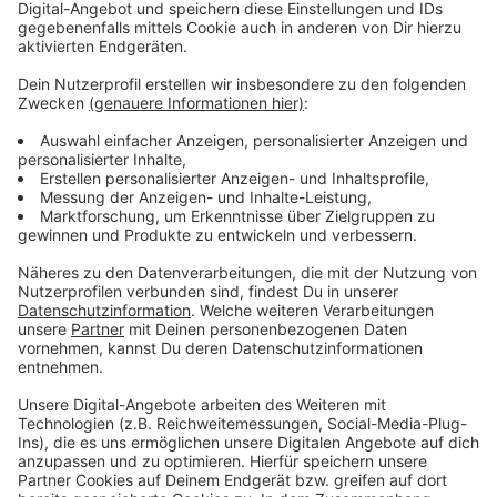
"PeRiskoP" helfen?
Anzeige
Eine Lösung dafür könnte eine Idee aus NRW sein. Seit
vier Jahren gibt es in Nordrhein-Westfalen
das
Programm “PeRiskoP“
. Es könnte eine Antwort auf die
Frage sein, wie man Gewalttaten verhindern könnte.
"Entweder, es gibt Hinweise an die Polizei - oder die
Polizei lernt solche Menschen kennen und sagt: Der
hat ja nicht nur eine Straftat begangen, der hat auch
noch ein Problem."
NRW-Innenminister Reul ist stolz auf das PeRiskoP-
Modell. Inzwischen gibt es das in ganz NRW. Die Idee
ist ganz einfach. Wann immer die Polizei auf jemanden
aufmerksam wird, der möglicherweise psychische
Hilfe braucht, sei der Menschen nun Flüchtling oder
nicht - greift eine Art Sicherheitsnetz, sagt Reul: