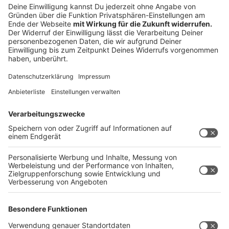
Nach Daten des Landeskriminalamtes NRW wurden
seit Projektbeginn rund 7.400 Prüffälle in NRW
bearbeitet. Im Moment sind insgesamt 362 Personen
als Personen mit Risikopotential im Sinne des
Konzepts eingestuft und werden entsprechend
Betreut oder sogar therapiert. Beispiel: vor vier Jahren
wurde die Polizei auf einen jungen Mann aufmerksam,
der wiederholt Bücher zum Thema 'Amok' ausgeliehen
hatte. Im Internet hatte er zudem Amoktaten
angedroht. Im Rahmen von PeRiskoP konnte der Mann
durch psychologische Behandlung stabilisiert werden.
Das Modell könnte in ganz Deutschland funktionieren
und Menschen aus Kriegsgebieten, die traumatisiert
ist und auffällig werden herausfiltern, auch wenn
NRW-
Innenminister
Reul betont, dass es auch Lücken gibt:
"Das erwischt natürlich nur ein Teil der Leute, die
herumlaufen. Und es ist auch keine 100prozent-
Lösung, weil man bei psychisch kranken Menschen nie
hundertprozentig sicher sein kann, ob da irgendwann