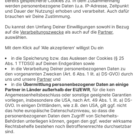
"Das heißt erstens: Die Polizei stellt fest oder kriegt
den Hinweis, da ist jemand. Dann guckt die Polizei sich
den genauer an. Und dann im dritten Schritt arbeitet
sie zusammen mit Gesundheitsamt, Psychiatern oder
Anderen, um über diesen ganz konkreten Fall zu reden
und zu sagen: Entweder wir müssen uns kümmern,
indem wir ihn schärfer in die Beobachtung nehmen -
oder aber indem wir ihm auch die medizinische Hilfe
zuteil werden lassen, die notwendig ist oder drittens,
indem wir ihn in eine Einrichtung einweisen."
Anzeige
Daten zum "PeRiskoP"-Projekt vorgestellt
Anzeige