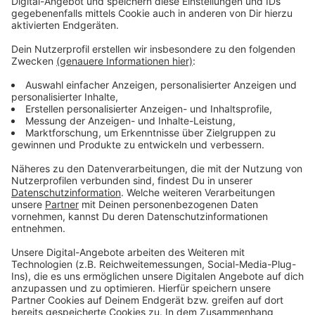
Abstimmung der Union zusammen mit der AfD
gesprochen.
Hört hier das komplette Interview
Anzeige
Das Interview mit BSW-Chefin Sahra
Wagenknecht
Anzeige
Anzeige
Im Wahlkampf setzt Sahra Wagenknecht kurz vor der
Wahl nun alles auf eine Karte, da ein Scheitern ihrer
Partei im Bundestag ihre politische