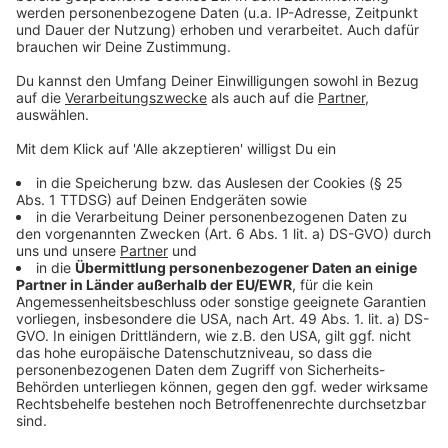
Bedeutungslosigkeit bedeuten würde. Im Gespräch
mit Thorsten Ortmann sagte sie uns: "Wenn wir nicht in
den Bundestag einziehen, wäre ich politisch kein
Faktor mehr."
Hört hier das komplette Interview
Anzeige
Das Interview mit FDP-Spitzenkandidat
Christian Lindner
Anzeige
Anzeige
Laura Potting hat sich mit dem Spitzenkandidaten der