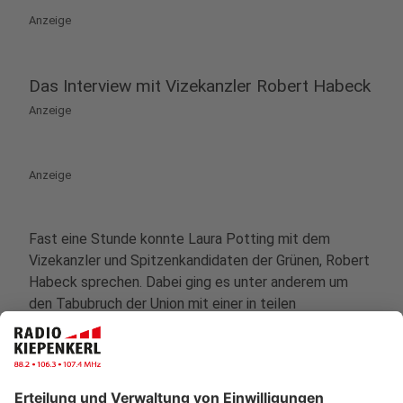
Anzeige
Das Interview mit Vizekanzler Robert Habeck
Anzeige
Anzeige
Fast eine Stunde konnte Laura Potting mit dem
Vizekanzler und Spitzenkandidaten der Grünen, Robert
Habeck sprechen. Dabei ging es unter anderem um
den Tabubruch der Union mit einer in teilen
rechtsextremen Partei zu stimmen und Habecks
möglicherweise größtem politischen Fehler, dem
Heizungsgesetz.