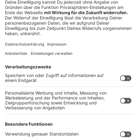
FDP und dem ehemaligen Bundesfinanzminister,
Christian Lindner, zum Interview getroffen. Lindner
beschreibt sich im Interview als Anwalt der Bürger,
fordert weniger Bürokratie und niedrigere Steuern. Die
Ukraine will er bedingungslos weiter unterstützen und
will eine wirtschaftliche Wende zu Wachstum für
Deutschland herbeiführen.
Hört hier das komplette Interview
Anzeige
Unsere Faktenchecks zu den wichtigsten
Wahlkampfthemen
Anzeige
Zu den Themen Klima, Migration, Steuern,