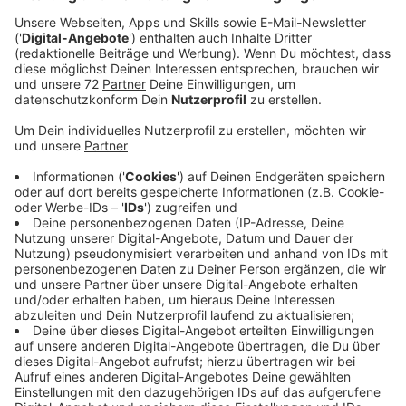
Hört hier das komplette Interview
Anzeige
Das Interview mit Die Linke-Spitzenkandidat
Jan van Aken
Anzeige
Anzeige
Die Linken sind im Aufwind: Sie kratzen bei aktuellen
Umfragen an der Fünf Prozent-Hürde. Etwas, dass vor
wenigen Monaten noch ausgeschlossen schien. Marc
Weiß hat mit Jan van Aken, einem der beiden
Spitzenkandidaten über mehr Steuergerechtigkeit,
einen bundesweiten Mietpreisdeckel und über die