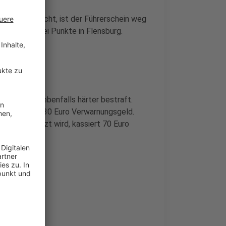
chnell erwischt, ist der Führerschein weg
eld und zwei Punkte in Flensburg.
ab sofort ebenfalls härter bestraft.
ein kostet nun 30 Euro Verwarnungsgeld.
unde geblitzt wird, kassiert 70 Euro
verbot!