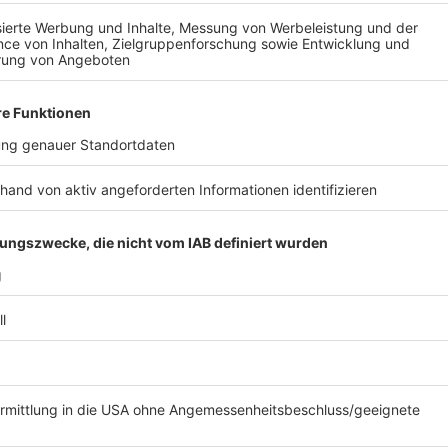
Anzeige
Ein neues Verkehrsschild kann allen Pkws und Lkws 
gefährlichen Stellen verbieten. Vor Kreuzungen und
zu acht Metern ein Parkverbot - einfach um die Sich
kann es nun auch ganze Fahrradzonen geben. Dort is
Radverkehr darf weder gefährdet noch behindert we
Anzeige
Bußgelder für Falschparken steigen deutlic
Anzeige
Das Parken auf Geh- und Radwegen oder in zweiten R
Euro und nicht mehr "nur" 15 Euro. Selbiges gilt für 
Bisher durften Autos dort drei Minuten halten. Wer d