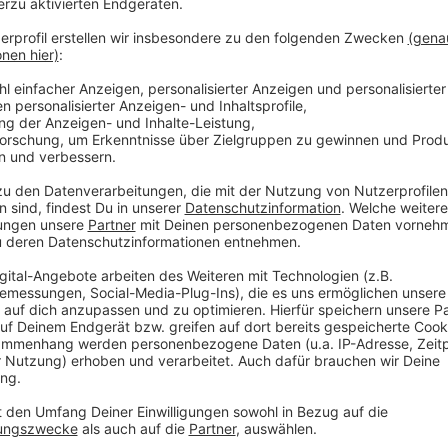
Wird man innerorts mit 21 Kilometern pro Stunde zu s
und zwar für einen Monat. Dazu kommen 80 Euro Bußg
Außerorts dasselbe ab 26 km/h.
Anzeige
Leichtere Verstöße gegen die Tempogesetze werden 
Allein "nur" bis zu 10 km/h innerorts zu schnell zu s
Wer in einer Tempo-30-Zone mit 46 Kilometern pro St
Bußgeld.
Anzeige
Rettungsgasse missachtet? Ein Monat Fahr
Anzeige