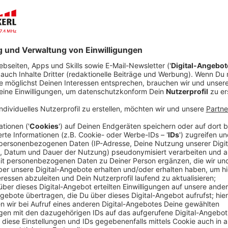
Veröffentlicht:
Montag, 04.05.2020 10:00
Anzeige
Die neue Straßenverkehrsordnungs-Novelle oder bess
der hat es in sich. Soviel ist klar: Wer zu schnell unt
außerorts, wird ab dem 28. April deutlich kräftiger 
mit Sicherheit keinen Kavaliersdelikt mehr, das wird
Verkehrsminister Scheuer sagt: "
Wir machen unsere Mo
gerechter. Die neuen Regeln stärken insbesondere d
haben die wichtigsten Änderungen im Überblick.
Anzeige
Führerschein bei Raserei deutlich schneller
Anzeige