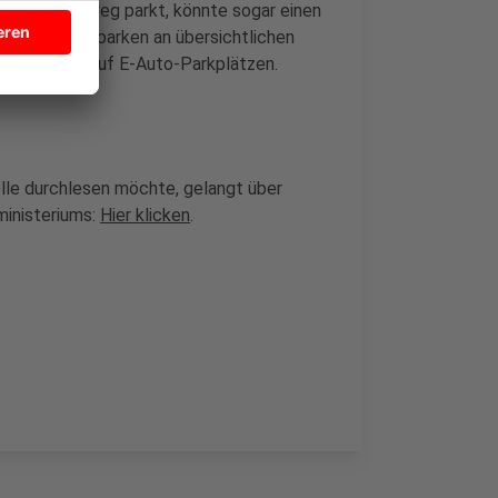
h- oder Radweg parkt, könnte sogar einen
rt für Falschparken an übersichtlichen
Plätzen und auf E-Auto-Parkplätzen.
le durchlesen möchte, gelangt über
ministeriums:
Hier klicken
.