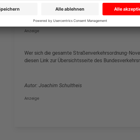
gefährdert oder länger als eine Stunde auf einem Ge
Punkt in Flensburg kassieren. 35 Euro gibt es ab sofo
Stellen, 55 Euro für Parken auf Schwerbehinderten-
Anzeige
Wer sich die gesamte Straßenverkehrsordnung-Novel
diesen Link zur Übersichtsseite des Bundesverkehrs
Autor: Joachim Schultheis
Anzeige