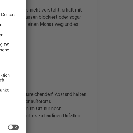
nen in Staus nicht versteht, erhält mit
r Rettungsgassen blockiert oder sogar
er "Lappen" ist einen Monat weg und es
hrern nur "ausreichenden" Abstand halten.
und zwei Meter außerorts
chtsabbiegen im Ort nur noch
 kam und kommt es zu häufigen Unfällen