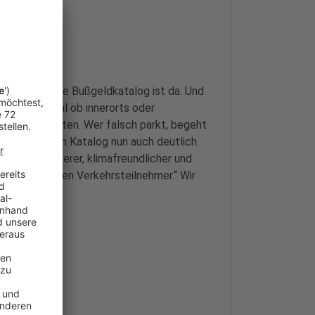
er - der neue Bußgeldkatalog ist da. Und
erwegs ist, egal ob innerorts oder
zur Kasse gebeten. Wer falsch parkt, begeht
 mit dem neuen Katalog nun auch deutlich.
bilität sicherer, klimafreundlicher und
ie schwächeren Verkehrsteilnehmer.“
Wir
 weg