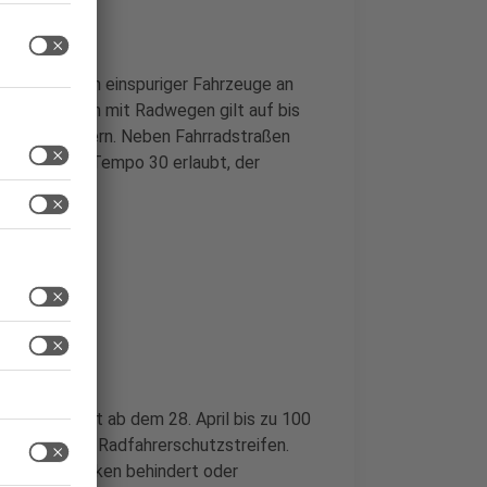
das Überholen einspuriger Fahrzeuge an
 Einmündungen mit Radwegen gilt auf bis
t zu verbessern. Neben Fahrradstraßen
t höchstens Tempo 30 erlaubt, der
rden.
h
eihen kostet ab dem 28. April bis zu 100
das Halten auf Radfahrerschutzstreifen.
urch sein Parken behindert oder