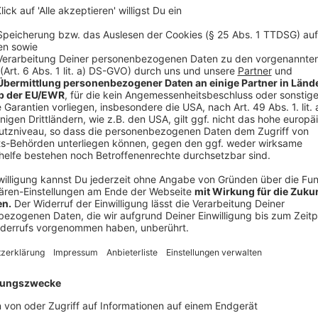
Wer Sinn und Zweck einer Rettungsgasse auf Autobah
der neuen StVO nun einen deutlichen Denkzettel. We
selbst befährt, zahlt in Zukunft 200 bis 320 Euro. D
gibt zwei Punkte in Flensburg.
Anzeige
Radfahrer werden besser geschützt
Anzeige
Bisher mussten Autofahrer beim Überholen von Radfa
Künftig sind konkret mindestens 1,50 Meter im Ort 
vorgeschrieben. Lkw über 3,5 Tonnen dürfen beim Re
Schritttempo fahren, also höchstens elf km/h. Hier
mit Radfahrern.